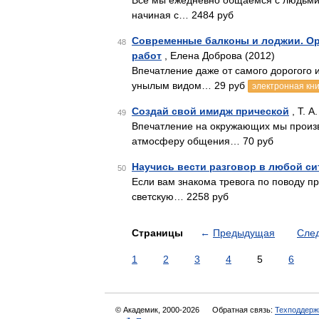
Все мы ежедневно общаемся с людьми.
начиная с… 2484 руб
Современные балконы и лоджии. Ор
48
работ
, Елена Доброва (2012)
Впечатление даже от самого дорогого 
унылым видом… 29 руб
электронная кни
Создай свой имидж прической
, Т. А
49
Впечатление на окружающих мы произ
атмосферу общения… 70 руб
Научись вести разговор в любой с
50
Если вам знакома тревога по поводу пр
светскую… 2258 руб
Страницы
←
Предыдущая
Сле
1
2
3
4
5
6
© Академик, 2000-2026
Обратная связь:
Техподдерж