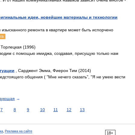
 И от наших коммуникативных навыков зависит очень многое -
игинальные идеи, новейшие материалы и технологии
и изысканного ремонта в квартире может быть испорчено
га
. Торлецкая (1996)
водим с помощью имиджа, создавая, присущую только нам
итуации
, Сарджент Эмма, Фиерон Тим (2014)
едстоящего общения ( "Мне нечего сказать", "Я не умею вести
дующая
→
7
8
9
10
11
12
13
ка
,
Реклама на сайте
18+