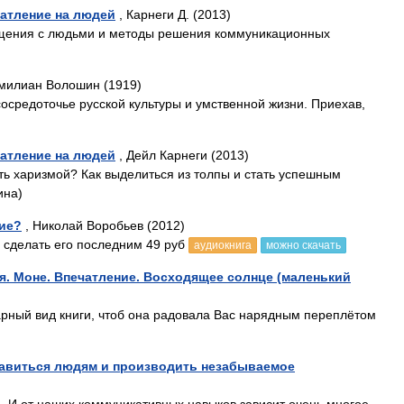
чатление на людей
, Карнеги Д. (2013)
бщения с людьми и методы решения коммуникационных
милиан Волошин (1919)
сосредоточье русской культуры и умственной жизни. Приехав,
чатление на людей
, Дейл Карнеги (2013)
ать харизмой? Как выделиться из толпы и стать успешным
ина)
ние?
, Николай Воробьев (2012)
е сделать его последним 49 руб
аудиокнига
можно скачать
. Моне. Впечатление. Восходящее солнце (маленький
арный вид книги, чтоб она радовала Вас нарядным переплётом
нравиться людям и производить незабываемое