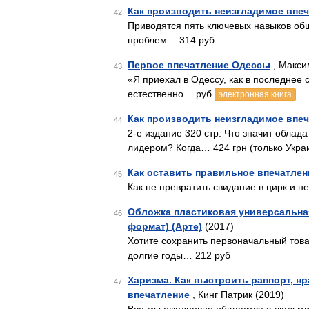
Как производить неизгладимое впе
42
Приводятся пять ключевых навыков о
проблем… 314 руб
Первое впечатление Одессы
, Макси
43
«Я приехал в Одессу, как в последнее 
естественно… руб
электронная книга
Как производить неизгладимое впе
44
2-е издание 320 стр. Что значит облад
лидером? Когда… 424 грн (только Укра
Как оставить правильное впечатле
45
Как не превратить свидание в цирк и н
Обложка пластиковая универсальная
46
формат) (Арте)
(2017)
Хотите сохранить первоначальный тов
долгие годы… 212 руб
Харизма. Как выстроить раппорт, 
47
впечатление
, Кинг Патрик (2019)