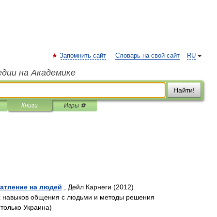
Запомнить сайт
Словарь на свой сайт
RU
едии на Академике
Найти!
Книги
Игры ⚽
чатление на людей
, Дейл Карнеги (2012)
х навыков общения с людьми и методы решения
только Украина)