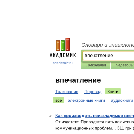
Словари и энциклоп
academic.ru
Толкования
Переводы
впечатление
Толкование
Перевод
Книги
все
электронные книги
аудиокниги
Как производить неизгладимое впе
41
От издателя:Приводятся пять ключевы
коммуникационных проблем… 311 грн (